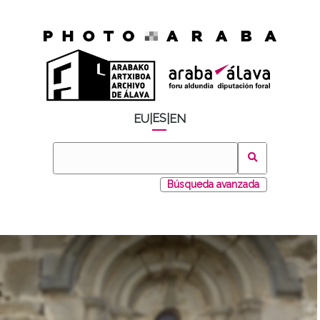
ES
EU
|
|
EN
Búsqueda avanzada