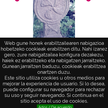
Web gune honek erabiltzailearen nabigazioa
hobetzeko cookieak erabiltzen ditu. Nahi izanez
Arte en Aquitania. Estelas: Bidarray
Art
gero, zure nabigatzailea konfigura dezakezu,
haiek ez erabiltzeko eta nabigatzen jarraitzeko.
Gunean jarraitzen baduzu, cookieak erabiltzea
onartzen duzu.
AVISO LEGAL
Este sitio utiliza cookies u otros medios para
POLÍTICA DE PRIVACIDAD
mejorar la experiencia de usuario. Si lo desea,
puede configurar su navegador para rechazar
ACCESIBILIDAD
su uso y seguir navegando. Si continua en el
ATENCIÓN CIUDADANA
sitio acepta el uso de cookies.
Ados / De acuerdo