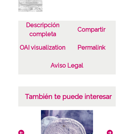
Licencia de las imágenes
CC BY-NC-SA 4.0
Descripción
Compartir
completa
OAI visualization
Permalink
Aviso Legal
También te puede interesar