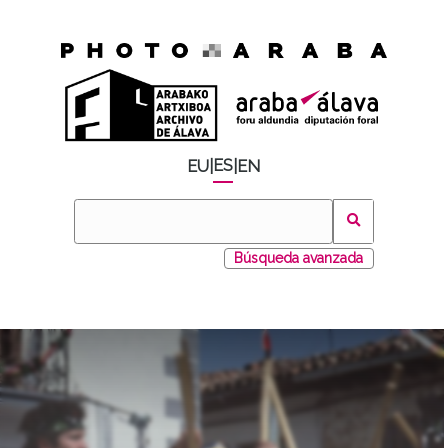
ES
EU
|
|
EN
Búsqueda avanzada