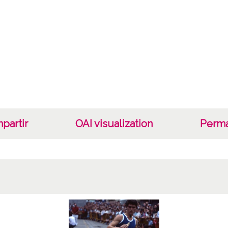
Fec
19860
Lug
Laguar
Lice
CC BY
partir
OAI visualization
Perma