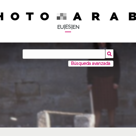
ES
EU
|
|
EN
Búsqueda avanzada