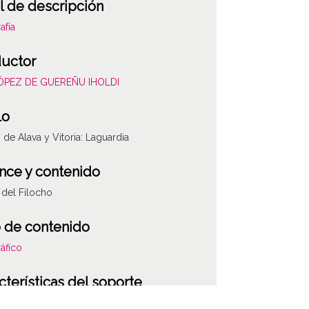
l de descripción
afía
uctor
LÓPEZ DE GUEREÑU IHOLDI
lo
s de Alava y Vitoria: Laguardia
nce y contenido
del Filocho
 de contenido
áfico
cterísticas del soporte
co