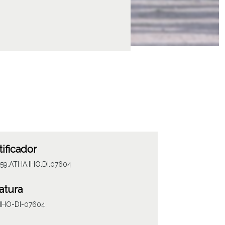
tificador
59.ATHA.IHO.DI.07604
atura
IHO-DI-07604