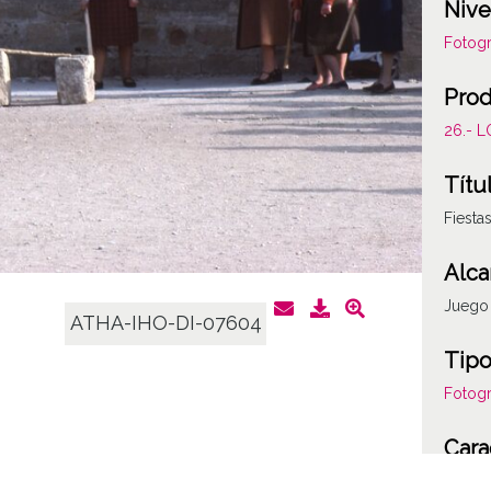
Nive
Fotogr
Prod
26.- 
Títu
Fiesta
Alca
Juego 
ATHA-IHO-DI-07604
Tipo
Fotogr
Cara
Plásti