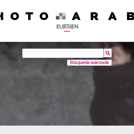
ES
EU
|
|
EN
Búsqueda avanzada