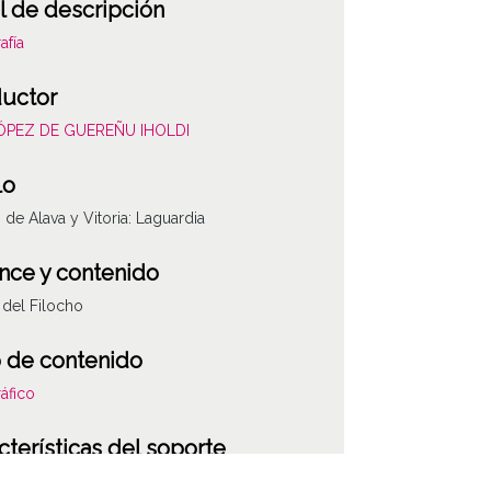
l de descripción
afía
uctor
LÓPEZ DE GUEREÑU IHOLDI
lo
s de Alava y Vitoria: Laguardia
nce y contenido
del Filocho
 de contenido
áfico
cterísticas del soporte
co