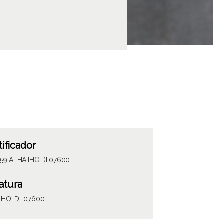
tificador
059.ATHA.IHO.DI.07600
atura
IHO-DI-07600