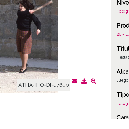
Nive
Fotogr
Prod
26.- 
Títu
Fiesta
Alca
Juego 
ATHA-IHO-DI-07600
Tipo
Fotogr
Cara
Plásti