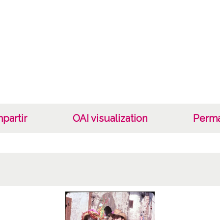
Lug
Laguar
Not
Danzas
Lice
CC BY
partir
OAI visualization
Perma