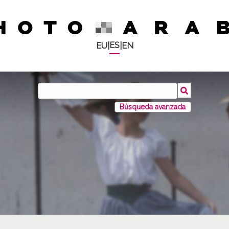
ES
EU
|
|
EN
Búsqueda avanzada