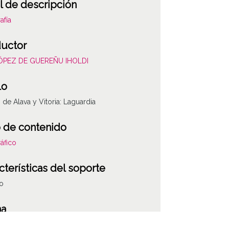
l de descripción
afía
uctor
LÓPEZ DE GUEREÑU IHOLDI
lo
s de Alava y Vitoria: Laguardia
 de contenido
áfico
cterísticas del soporte
co
ha
427