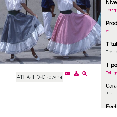
Nive
Fotogr
Prod
26.- 
Títu
Fiesta
Tipo
Fotogr
ATHA-IHO-DI-07594
Cara
Plásti
Fec
19860