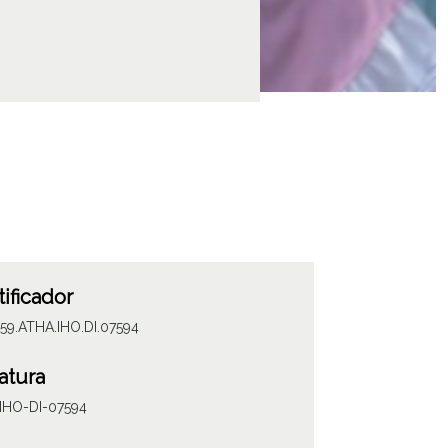
tificador
59.ATHA.IHO.DI.07594
atura
IHO-DI-07594