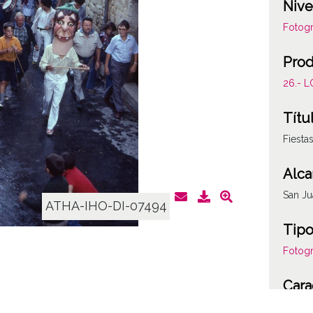
Nive
Fotogr
Prod
26.- 
Títu
Fiesta
Alca
San J
ATHA-IHO-DI-07494
Tipo
Fotogr
Cara
Plásti