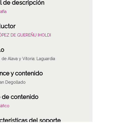
l de descripción
afía
uctor
LÓPEZ DE GUEREÑU IHOLDI
lo
s de Alava y Vitoria: Laguardia
nce y contenido
uan Degollado
 de contenido
áfico
cterísticas del soporte
co