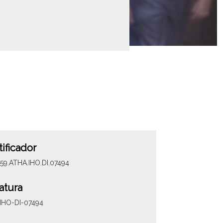
tificador
59.ATHA.IHO.DI.07494
atura
IHO-DI-07494