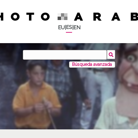
ES
EU
|
|
EN
Búsqueda avanzada