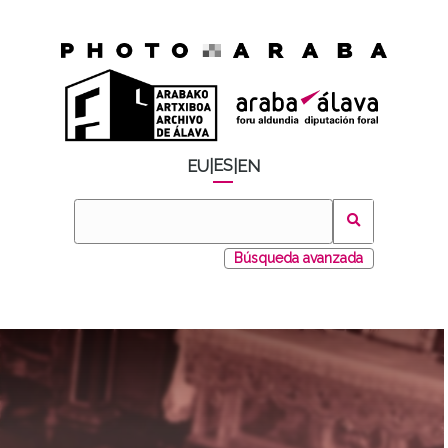
ES
EU
|
|
EN
Búsqueda avanzada