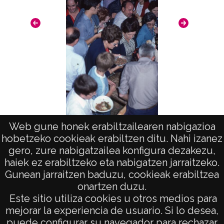
Web gune honek erabiltzailearen nabigazioa
Etnografía en Huesca: Hecho
Fantas
hobetzeko cookieak erabiltzen ditu. Nahi izanez
gero, zure nabigatzailea konfigura dezakezu,
haiek ez erabiltzeko eta nabigatzen jarraitzeko.
Gunean jarraitzen baduzu, cookieak erabiltzea
onartzen duzu.
AVISO LEGAL
Este sitio utiliza cookies u otros medios para
POLÍTICA DE PRIVACIDAD
mejorar la experiencia de usuario. Si lo desea,
puede configurar su navegador para rechazar
ACCESIBILIDAD