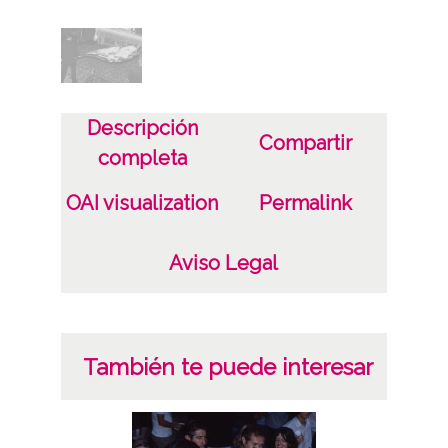
Plástico
Fecha
19860601
Descripción
Lugar
Compartir
completa
Laguardia / Guardia / Biasteri
OAI visualization
Permalink
Licencia de las imágenes
CC BY-NC-SA 4.0
Aviso Legal
También te puede interesar