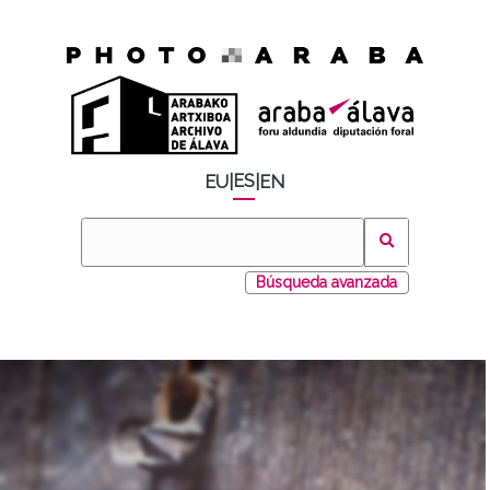
ES
EU
|
|
EN
Búsqueda avanzada