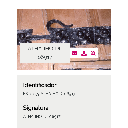
ATHA-IHO-DI-
06917
Identificador
ES.01059.ATHA.IHO.DI.06917
Signatura
ATHA-IHO-DI-06917