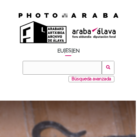
ES
EU
|
|
EN
Búsqueda avanzada