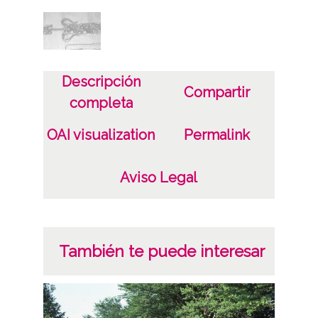
Lugar
Tobillas
Descripción
Notas
Compartir
completa
Iglesia
OAI visualization
Permalink
Licencia de las imágenes
CC BY-NC-SA 4.0
Aviso Legal
También te puede interesar