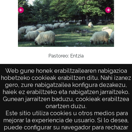
Homena
Pastoreo: Entzia
Web gune honek erabiltzailearen nabigazioa
hobetzeko cookieak erabiltzen ditu. Nahi izanez
gero, zure nabigatzailea konfigura dezakezu,
haiek ez erabiltzeko eta nabigatzen jarraitzeko.
Gunean jarraitzen baduzu, cookieak erabiltzea
onartzen duzu.
AVISO LEGAL
Este sitio utiliza cookies u otros medios para
POLÍTICA DE PRIVACIDAD
mejorar la experiencia de usuario. Si lo desea,
puede configurar su navegador para rechazar
ACCESIBILIDAD