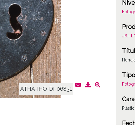
Nive
Fotogr
Prod
26.- 
Títu
Herraj
Tipo
Fotogr
ATHA-IHO-DI-06831
Cara
Plásti
Fec
19881