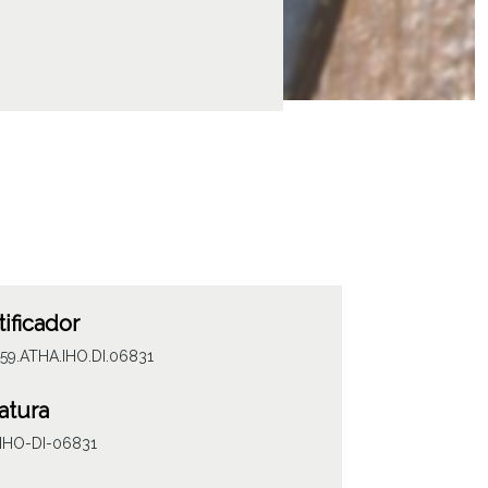
tificador
59.ATHA.IHO.DI.06831
atura
IHO-DI-06831