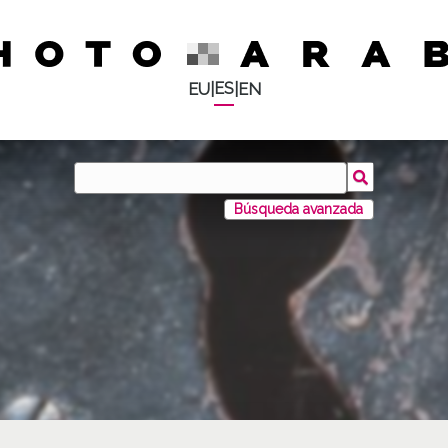
ES
EU
|
|
EN
Búsqueda avanzada