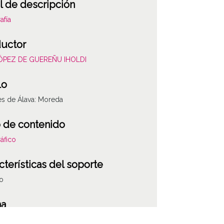
l de descripción
afía
uctor
LÓPEZ DE GUEREÑU IHOLDI
lo
es de Álava: Moreda
 de contenido
áfico
cterísticas del soporte
co
ha
020