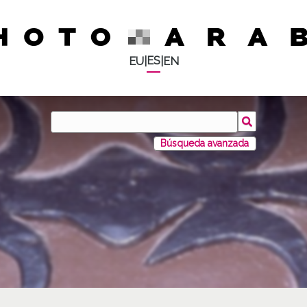
ES
EU
|
|
EN
Búsqueda avanzada