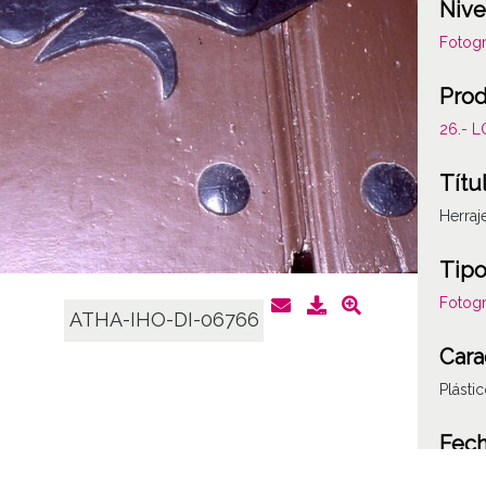
Nive
Fotogr
Prod
26.- 
Títu
Herraj
Tipo
Fotogr
ATHA-IHO-DI-06766
Cara
Plásti
Fec
19860