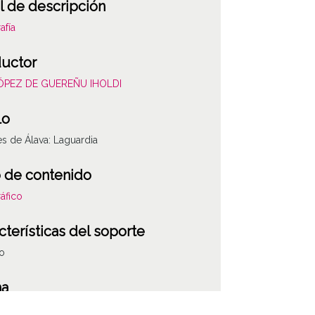
l de descripción
afía
uctor
LÓPEZ DE GUEREÑU IHOLDI
lo
es de Álava: Laguardia
 de contenido
áfico
cterísticas del soporte
co
ha
316