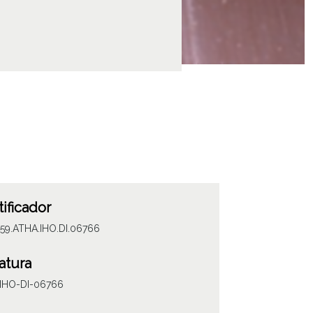
tificador
059.ATHA.IHO.DI.06766
atura
IHO-DI-06766