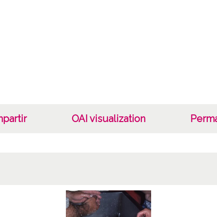
Lug
Laguar
Lice
CC BY
partir
OAI visualization
Perma