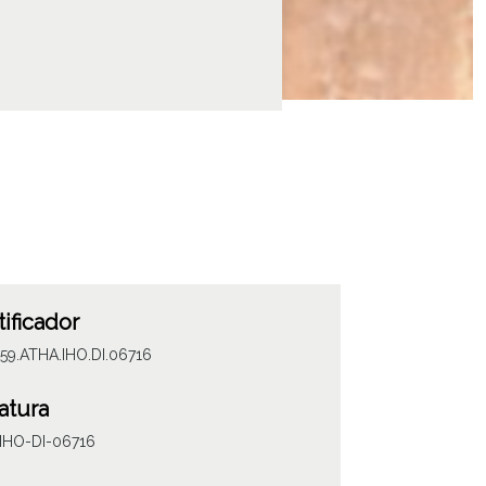
tificador
59.ATHA.IHO.DI.06716
atura
IHO-DI-06716