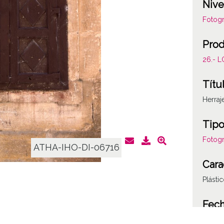
Nive
Fotogr
Prod
26.- 
Títu
Herraj
Tipo
Fotogr
ATHA-IHO-DI-06716
Cara
Plásti
Fec
19860