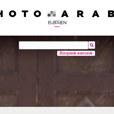
ES
EU
|
|
EN
Búsqueda avanzada