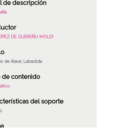
l de descripción
afía
uctor
LÓPEZ DE GUEREÑU IHOLDI
lo
es de Álava: Labastida
 de contenido
áfico
cterísticas del soporte
co
ha
607