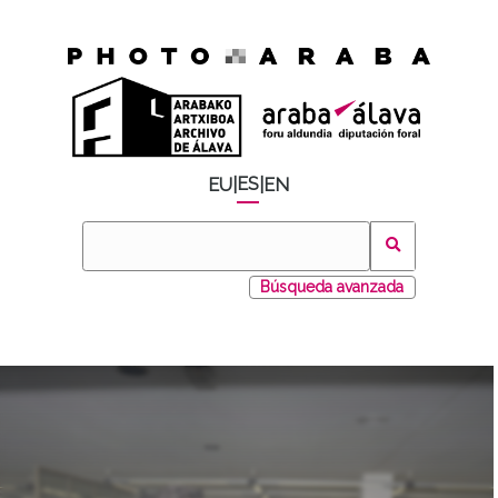
ES
EU
|
|
EN
Búsqueda avanzada