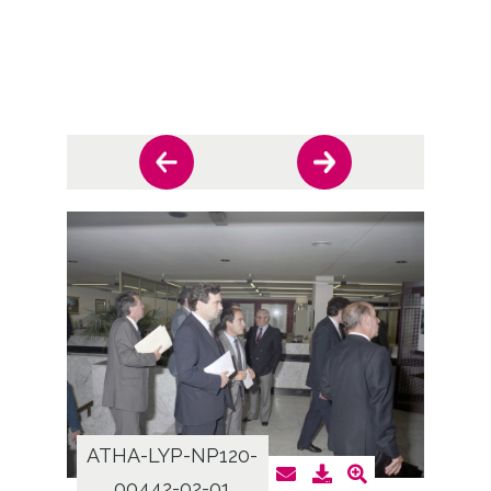
ATHA-LYP-NP120-
ATHA
00442-02-01
0