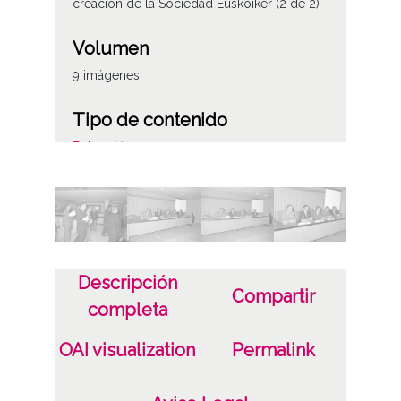
creación de la Sociedad Euskoiker (2 de 2)
Volumen
9 imágenes
Tipo de contenido
Fotográfico
Fecha
19870528
Lugar
Descripción
Vitoria-Gasteiz
Compartir
completa
Licencia de las imágenes
OAI visualization
Permalink
CC BY-NC-SA 4.0