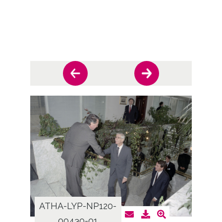
ATHA-LYP-NP120-
ATHA
00430-01