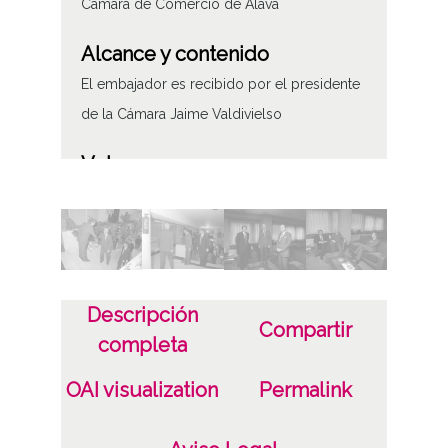
Cámara de Comercio de Álava
Alcance y contenido
El embajador es recibido por el presidente
de la Cámara Jaime Valdivielso
Volumen
8 imágenes
Tipo de contenido
Fotográfico
Descripción
Fecha
Compartir
completa
19870513
OAI visualization
Permalink
Lugar
Vitoria-Gasteiz