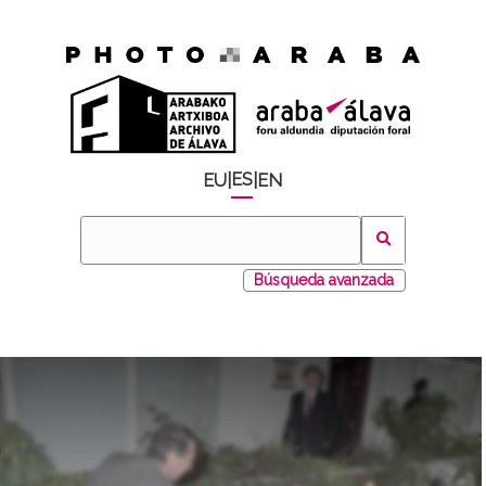
ES
EU
|
|
EN
Búsqueda avanzada