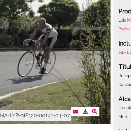
Prod
Luis M
Pedro 
Incl
24.- 
Títu
Recepc
Danzas
Alca
La col
HA-LYP-NP120-00141-04-07
Moro, 