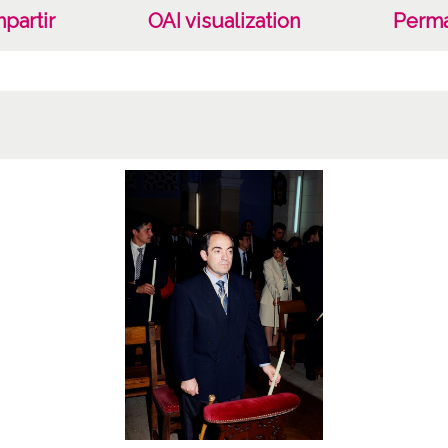
partir
OAI visualization
Perma