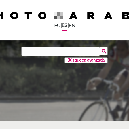
ES
EU
|
|
EN
Búsqueda avanzada