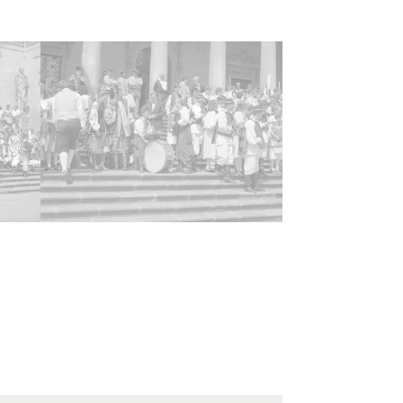
umen
ágenes
 de contenido
áfico
ha
628
ar
a-Gasteiz
ncia de las imágenes
-NC-SA 4.0