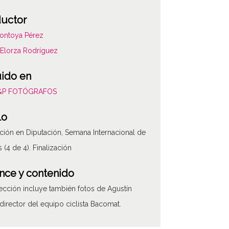
uctor
ontoya Pérez
Elorza Rodríguez
uido en
L&P FOTÓGRAFOS
lo
ión en Diputación, Semana Internacional de
 (4 de 4). Finalización
nce y contenido
ección incluye también fotos de Agustín
ATHA-LYP-NP120-00141-
director del equipo ciclista Bacomat.