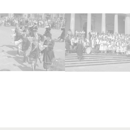
Vol
10 im
Tipo
Fotogr
Fec
19850
Lug
Vitori
Lice
CC BY