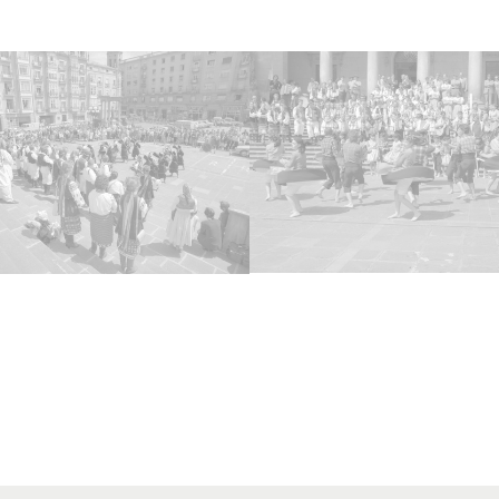
16 im
Tipo
Fotogr
Fec
19850
Lug
Vitori
Lice
CC BY