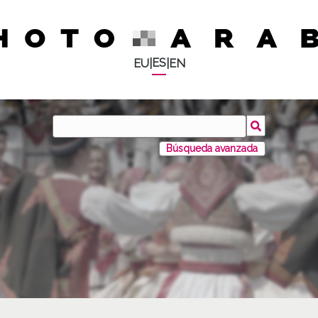
ES
EU
|
|
EN
Búsqueda avanzada