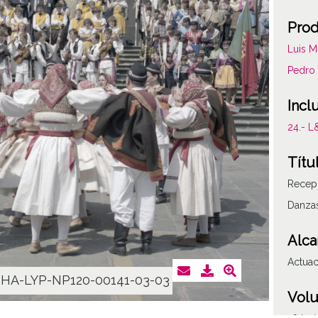
Prod
Luis M
Pedro 
Incl
24.- 
Títu
Recepc
Danzas
Alca
Actuac
HA-LYP-NP120-00141-03-03
Vol