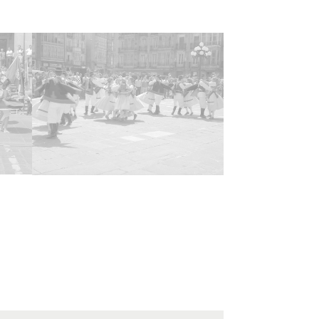
ágenes
 de contenido
áfico
ha
628
ar
a-Gasteiz
ncia de las imágenes
-NC-SA 4.0