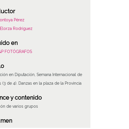
uctor
ontoya Pérez
Elorza Rodríguez
uido en
L&P FOTÓGRAFOS
lo
ión en Diputación, Semana Internacional de
 (3 de 4). Danzas en la plaza de la Provincia
nce y contenido
ón de varios grupos
ATHA-LYP-NP120-00141-
umen