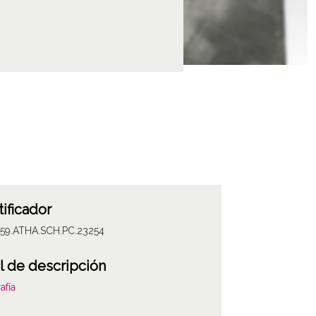
tificador
059.ATHA.SCH.PC.23254
l de descripción
afía