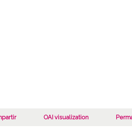
Vitori
Not
Sign or
Sign c
Lice
CC BY
partir
OAI visualization
Perma