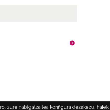
o, zure nabigatzailea konfigura dezakezu, haiek