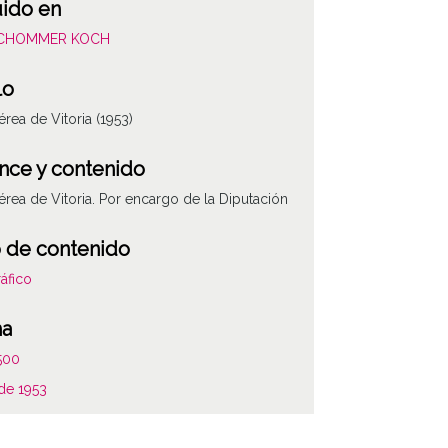
uido en
SCHOMMER KOCH
lo
érea de Vitoria (1953)
nce y contenido
érea de Vitoria. Por encargo de la Diputación
 de contenido
áfico
ha
500
de 1953
ar