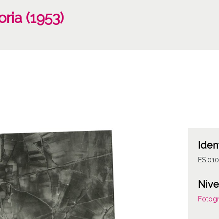
ria (1953)
Iden
ES.01
Nive
Fotogr