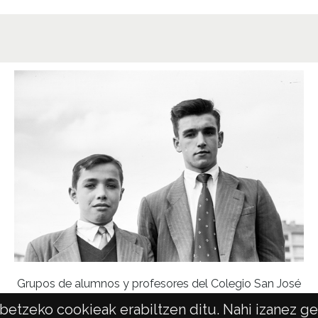
Grupos de alumnos y profesores del Colegio San José
etzeko cookieak erabiltzen ditu. Nahi izanez ger