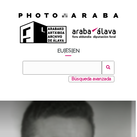
ES
EU
|
|
EN
Búsqueda avanzada