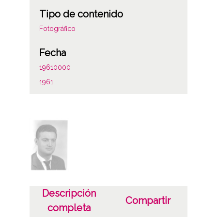
Tipo de contenido
Fotográfico
Fecha
19610000
1961
Notas
Sign originales: Celuloide 9x12, n° 1491
Sign copias: Carpeta 149 - Positivos 21296
Licencia de las imágenes
CC BY-NC-SA 4.0
Descripción
Compartir
completa