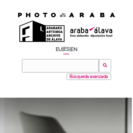
ES
EU
|
|
EN
Búsqueda avanzada