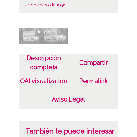
24 de enero de 1956
Notas
Sign originales: Rollo 35mm, n° 748
Sign copias:. Carpeta 141 - Positivos 20360
a 20361
Descripción
Compartir
Licencia de las imágenes
completa
CC BY-NC-SA 4.0
OAI visualization
Permalink
Aviso Legal
También te puede interesar