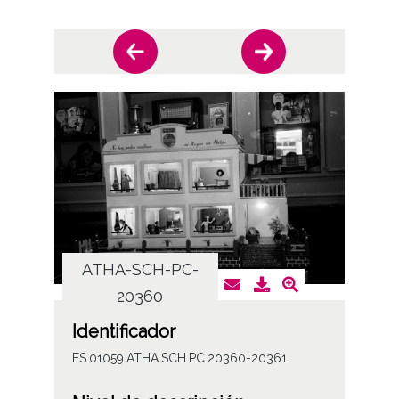
ATHA-SCH-PC-
AT
20360
Identificador
ES.01059.ATHA.SCH.PC.20360-20361