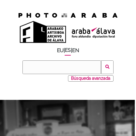
ES
EU
|
|
EN
Búsqueda avanzada