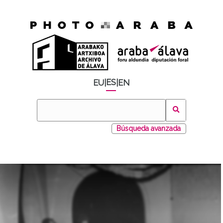
ES
EU
|
|
EN
Búsqueda avanzada