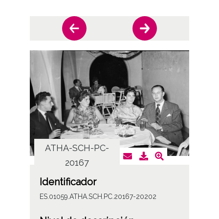
ATHA-SCH-PC-
AT
20167
Identificador
ES.01059.ATHA.SCH.PC.20167-20202