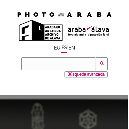
ES
EU
|
|
EN
Búsqueda avanzada