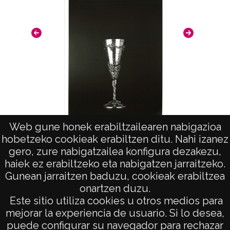
Web gune honek erabiltzailearen nabigazioa
hobetzeko cookieak erabiltzen ditu. Nahi izanez
Copa de plata. "Joyería Bajo"
gero, zure nabigatzailea konfigura dezakezu,
haiek ez erabiltzeko eta nabigatzen jarraitzeko.
Gunean jarraitzen baduzu, cookieak erabiltzea
onartzen duzu.
AVISO LEGAL
Este sitio utiliza cookies u otros medios para
POLÍTICA DE PRIVACIDAD
mejorar la experiencia de usuario. Si lo desea,
puede configurar su navegador para rechazar
ACCESIBILIDAD