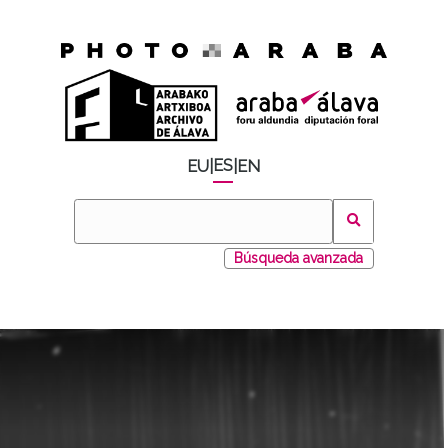
ES
EU
|
|
EN
Búsqueda avanzada