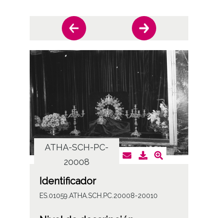
ATHA-SCH-PC-
AT
20008
Identificador
ES.01059.ATHA.SCH.PC.20008-20010