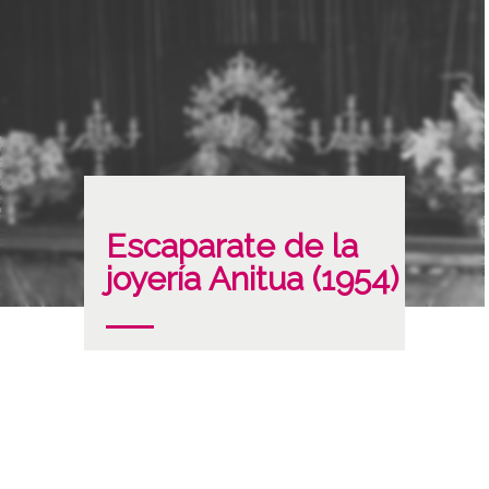
Escaparate de la
joyería Anitua (1954)