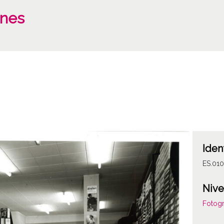
ones
Iden
ES.01
Nive
Fotogr