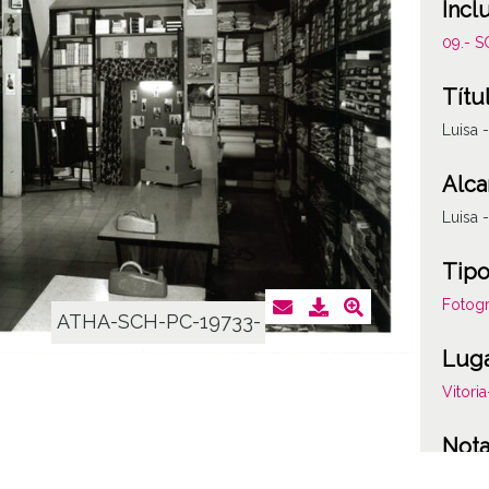
Incl
09.- 
Títu
Luisa 
Alca
Luisa 
Tipo
Fotogr
ATHA-SCH-PC-19733-
Lug
Vitori
Not
Sign o