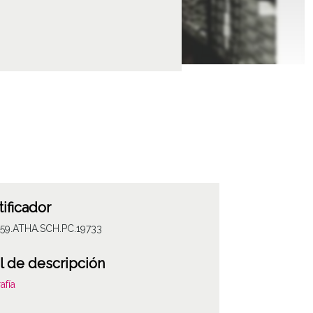
tificador
059.ATHA.SCH.PC.19733
l de descripción
afía