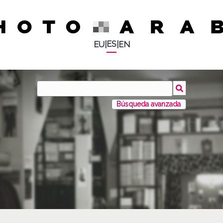
ES
EU
|
|
EN
Búsqueda avanzada