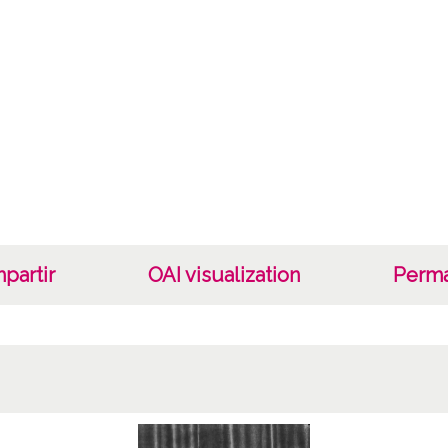
Sign c
Calle 
Estiva
Arraiz
telas,
Lice
CC BY
partir
OAI visualization
Perma