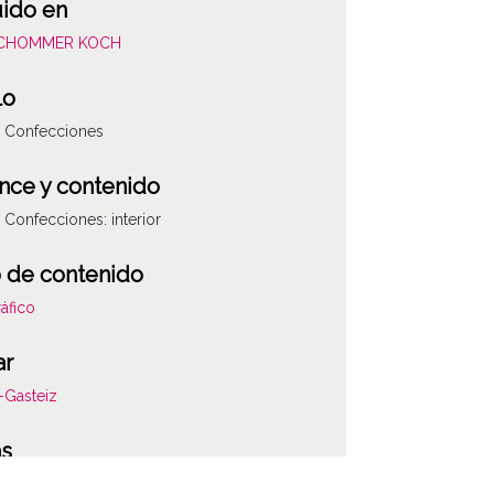
uido en
SCHOMMER KOCH
lo
- Confecciones
nce y contenido
- Confecciones: interior
 de contenido
áfico
ar
a-Gasteiz
as
riginales: Celuloide 9x12, n° 1288