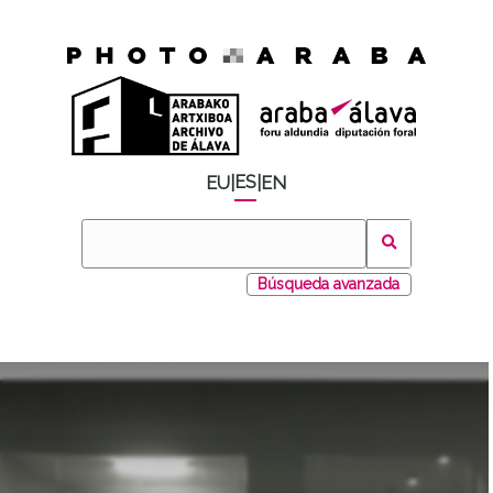
ES
EU
|
|
EN
Búsqueda avanzada