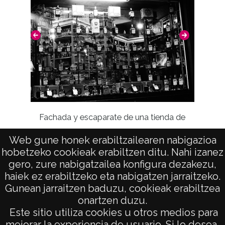
Fachada y escaparate de una tienda de
Es
bebidas "Cointreau" (1962)
Web gune honek erabiltzailearen nabigazioa
hobetzeko cookieak erabiltzen ditu. Nahi izanez
gero, zure nabigatzailea konfigura dezakezu,
haiek ez erabiltzeko eta nabigatzen jarraitzeko.
Gunean jarraitzen baduzu, cookieak erabiltzea
onartzen duzu.
AVISO LEGAL
Este sitio utiliza cookies u otros medios para
POLÍTICA DE PRIVACIDAD
mejorar la experiencia de usuario. Si lo desea,