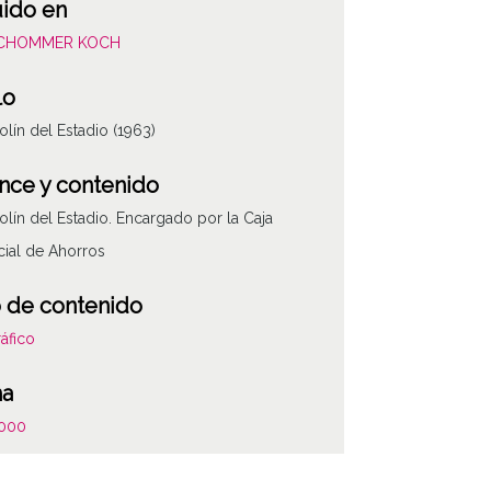
uido en
SCHOMMER KOCH
lo
lín del Estadio (1963)
nce y contenido
lín del Estadio. Encargado por la Caja
cial de Ahorros
 de contenido
áfico
ha
000
000