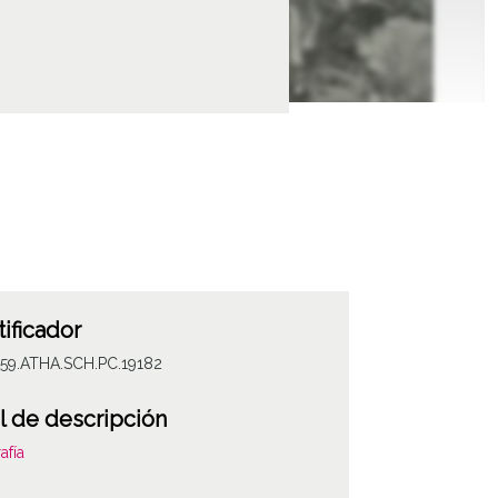
tificador
059.ATHA.SCH.PC.19182
l de descripción
afía