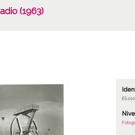
adio (1963)
Iden
ES.01
Nive
Fotogr