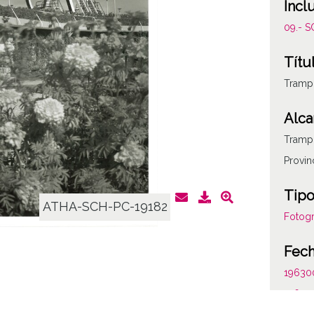
Incl
09.- 
Títu
Trampo
Alca
Trampo
Provin
Tipo
ATHA-SCH-PC-19182
Fotogr
Fec
19630
19690