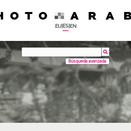
ES
EU
|
|
EN
Búsqueda avanzada