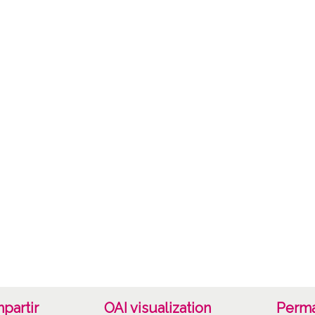
1969
Not
Sign o
Sign c
Lice
CC BY
partir
OAI visualization
Perma