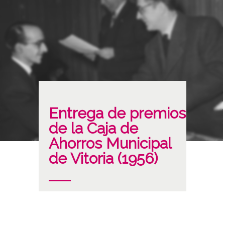
Entrega de premios
de la Caja de
Ahorros Municipal
de Vitoria (1956)