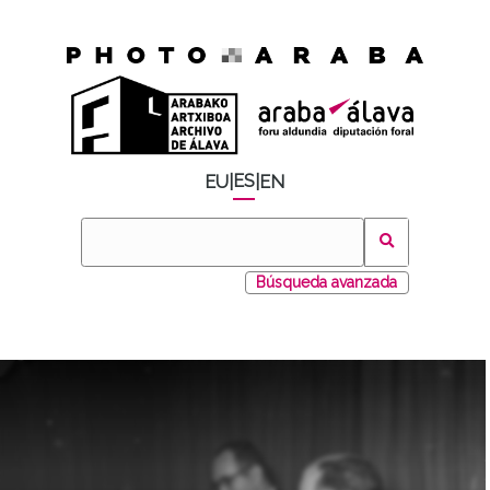
ES
EU
|
|
EN
Búsqueda avanzada