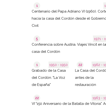
1
1
Centenario del Papa Adriano VI (1960). Cort
hacia la casa del Cordón desde el Gobiern
Civil
5
1971 
Conferencia sobre Austria. Viajes Vincit en l
casa del Cordón
1
1950 - 1950
22
1962 
Grabado de la Casa
La Casa del Cord
del Cordón. "La Voz
antes de la
de España"
restauración
22
1963 
VI "150 Aniversario de la Batalla de Vitoria". 