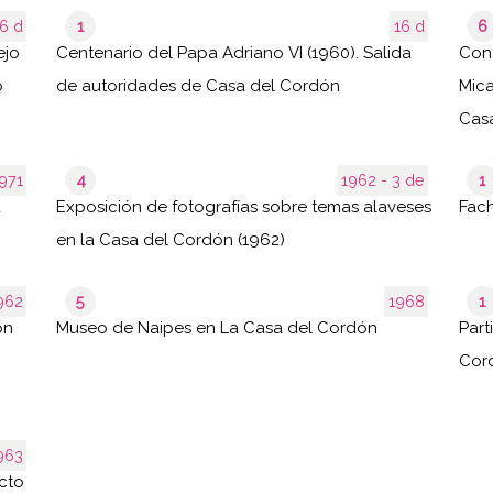
6 d
1
16 d
6
ejo
Centenario del Papa Adriano VI (1960). Salida
Con
o
de autoridades de Casa del Cordón
Mica
Cas
- 1971
4
1962 - 3 de
1
a
Exposición de fotografías sobre temas alaveses
Fach
en la Casa del Cordón (1962)
- 1962
5
1968
1
ón
Museo de Naipes en La Casa del Cordón
Part
Cord
- 1963
Acto