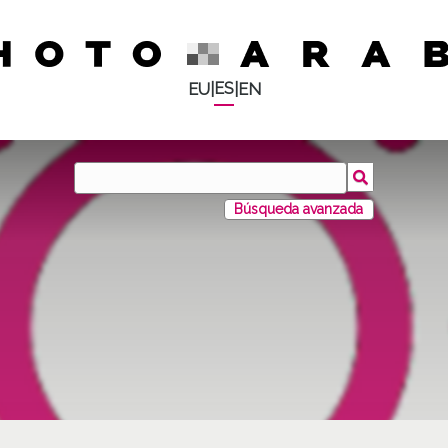
ES
EU
|
|
EN
Búsqueda avanzada