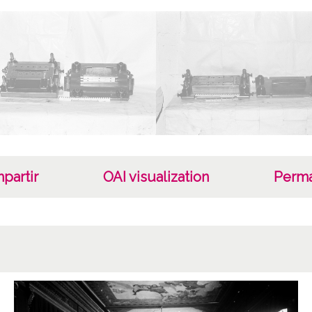
Sign o
Sign c
Lice
CC BY
partir
OAI visualization
Perma