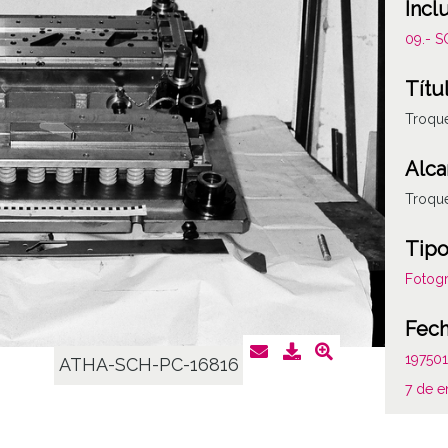
Incl
09.- 
Títu
Troque
Alca
Troque
Tipo
Fotogr
Fec
19750
ATHA-SCH-PC-16816
7 de e
Not