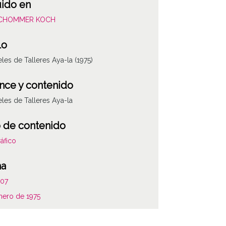
uido en
SCHOMMER KOCH
lo
les de Talleres Aya-la (1975)
nce y contenido
les de Talleres Aya-la
 de contenido
áfico
ha
107
ATHA-SCH-PC-1
nero de 1975
as