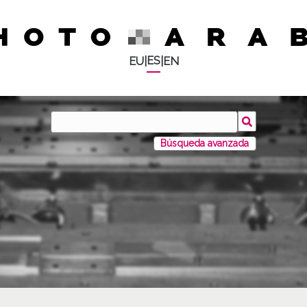
ES
EU
|
|
EN
Búsqueda avanzada