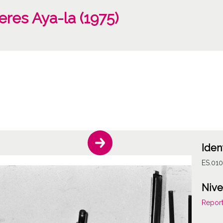
eres Aya-la (1975)
Iden
ES.01
Nive
Report