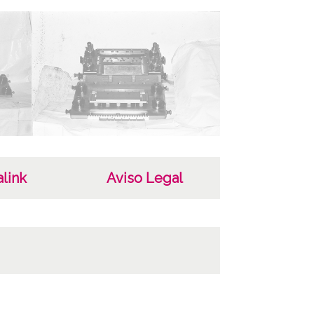
riginales: Carpetilla 35mm, n° 219
opias: Carpeta 112 - Positivos 16816 a 16820
ncia de las imágenes
-NC-SA 4.0
link
Aviso Legal