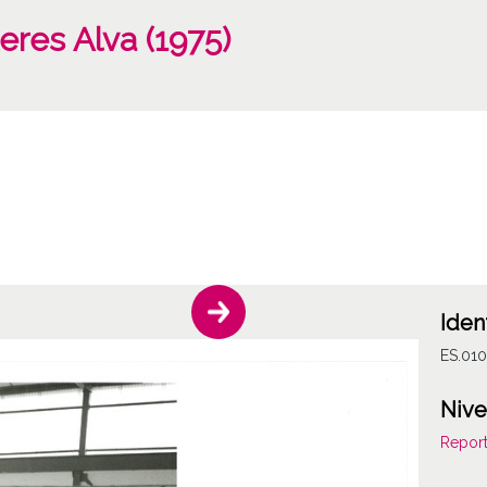
leres Alva (1975)
Iden
ES.01
Nive
Report