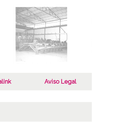
iginales: Carpetilla 6x6, n° 216
opias: Carpeta 112 - Positivos 16809 a 16812
ncia de las imágenes
-NC-SA 4.0
link
Aviso Legal