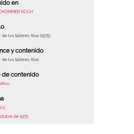
uido en
SCHOMMER KOCH
lo
r de los talleres Alva (1975)
nce y contenido
r de los talleres Alva
 de contenido
áfico
ha
003
ATHA-SCH-PC-1
ctubre de 1975
as