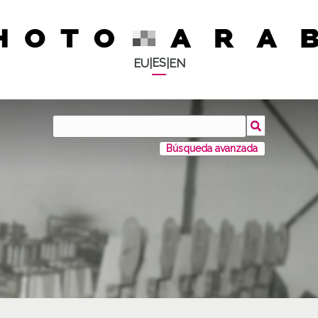
ES
EU
|
|
EN
Búsqueda avanzada