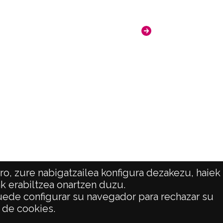
o, zure nabigatzailea konfigura dezakezu, haiek
ak erabiltzea onartzen duzu.
 puede configurar su navegador para rechazar su
ATENCIÓN CIUDADANA
o de cookies.