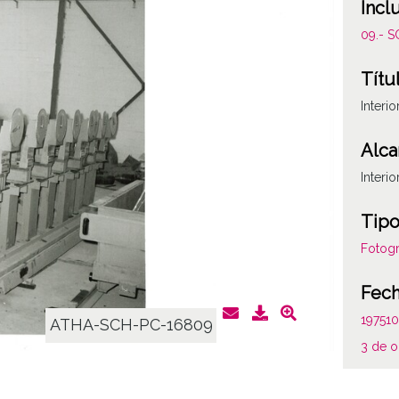
Incl
09.- 
Títu
Interio
Alca
Interio
Tipo
Fotogr
Fec
19751
ATHA-SCH-PC-16809
3 de o
Not