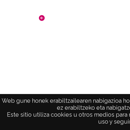
Web gune honek erabiltzailearen nabigazioa hob
ez erabiltzeko eta nabigatz
Este sitio utiliza cookies u otros medios para
AVISO LEGAL
uso y seguir