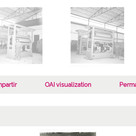
Sign or
Sign c
Lice
CC BY
partir
OAI visualization
Perma