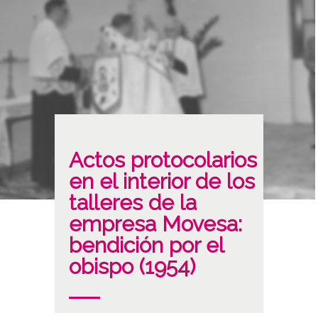
Actos protocolarios
en el interior de los
talleres de la
empresa Movesa:
bendición por el
obispo (1954)