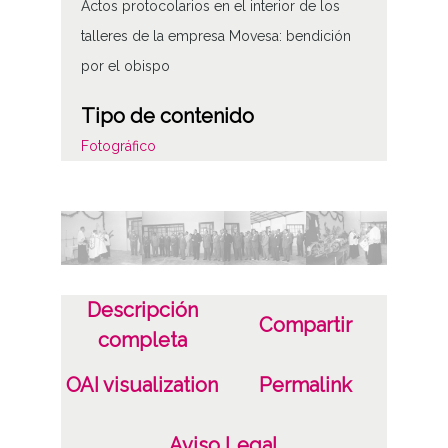
Actos protocolarios en el interior de los
talleres de la empresa Movesa: bendición
por el obispo
Tipo de contenido
Fotográfico
Fecha
19540900
Septiembre de 1954
Notas
Descripción
Compartir
Sign originales: Rollo 35mm, n° 563
completa
Sign copias: Carpeta 107 - Positivos 16201 a
OAI visualization
Permalink
16219
Aviso Legal
Licencia de las imágenes