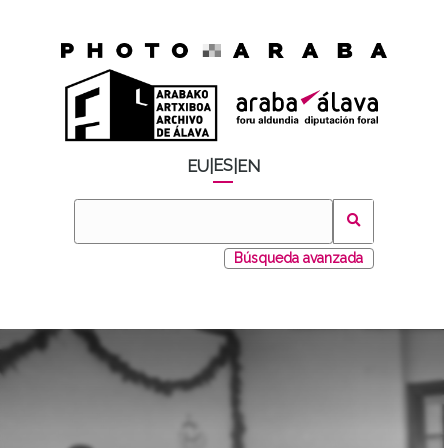
ES
EU
|
|
EN
Búsqueda avanzada