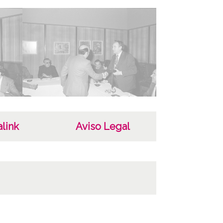
febrero de 1979
as
riginales: Carpetilla 35mm, n° 108
opias: Carpeta 95 - Positivos 14620 a 14654
ncia de las imágenes
-NC-SA 4.0
link
Aviso Legal