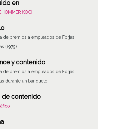
uido en
SCHOMMER KOCH
lo
a de premios a empleados de Forjas
as (1979)
nce y contenido
a de premios a empleados de Forjas
as durante un banquete
 de contenido
áfico
ATHA-SCH-PC-1
ha
215