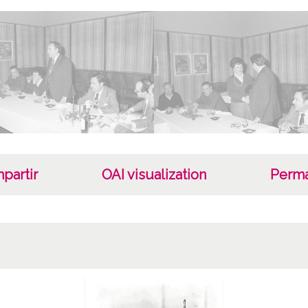
15 de 
Not
Sign o
Sign c
Lice
CC BY
partir
OAI visualization
Perma