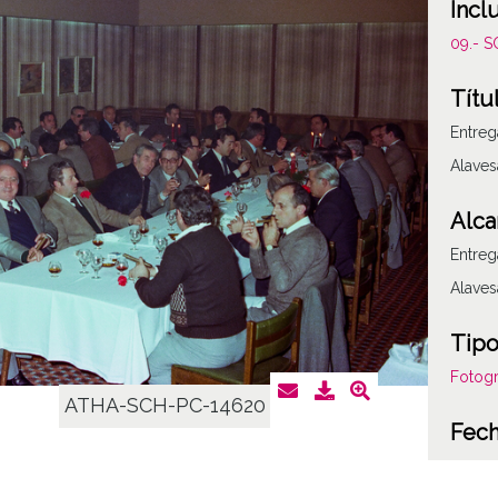
Incl
09.- 
Títu
Entreg
Alaves
Alca
Entreg
Alaves
Tipo
Fotogr
ATHA-SCH-PC-14620
Fec
19790