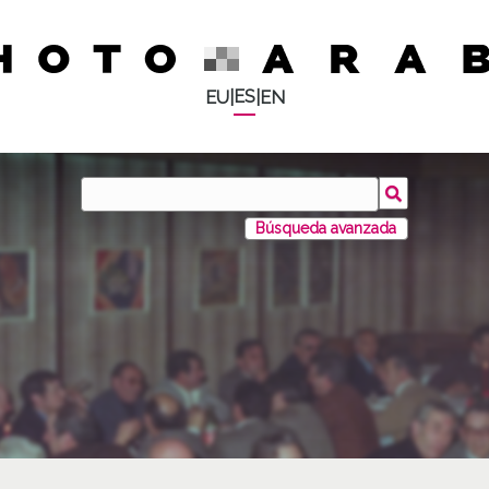
ES
EU
|
|
EN
Búsqueda avanzada