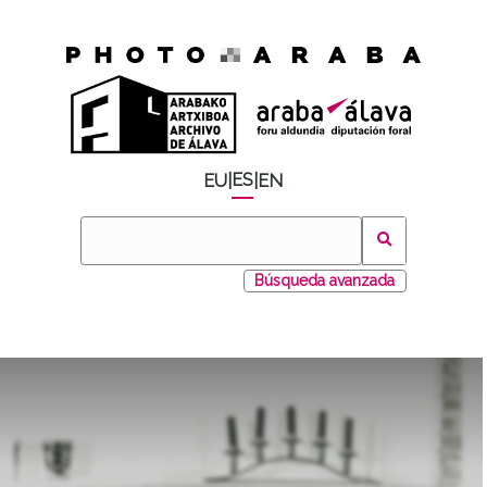
ES
EU
|
|
EN
Búsqueda avanzada