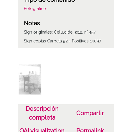
Fotográfico
Notas
Sign originales: Celuloide 9x12, n° 457
Sign copias Carpeta 92 - Positivos 14097
Licencia de las imágenes
CC BY-NC-SA 4.0
Descripción
Compartir
completa
OAI visualization
Permalink