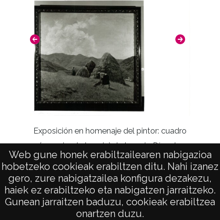
Exposic
Exposición en homenaje del pintor: cuadro
(niña) 
(recogiendo la paja) de Ignacio Díaz de
Web gune honek erabiltzailearen nabigazioa
Olano. Encargado por el Museo de Bellas
hobetzeko cookieak erabiltzen ditu. Nahi izanez
Artes
gero, zure nabigatzailea konfigura dezakezu,
haiek ez erabiltzeko eta nabigatzen jarraitzeko.
Gunean jarraitzen baduzu, cookieak erabiltzea
onartzen duzu.