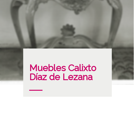
Muebles Calixto
Díaz de Lezana