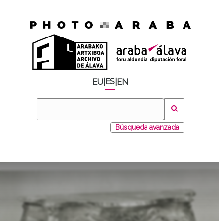
ES
EU
|
|
EN
Búsqueda avanzada