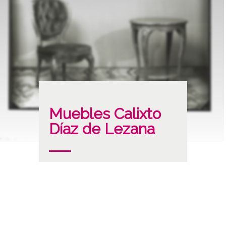
Muebles Calixto
Díaz de Lezana