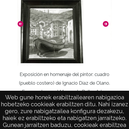
Exposición en homenaje del pintor: cuadro
(pueblo costero) de Ignacio Díaz de Olano.
Iglesia
Encargado por el Museo de Bellas Artes
Web gune honek erabiltzailearen nabigazioa
hobetzeko cookieak erabiltzen ditu. Nahi izanez
gero, zure nabigatzailea konfigura dezakezu,
haiek ez erabiltzeko eta nabigatzen jarraitzeko.
Gunean jarraitzen baduzu, cookieak erabiltzea