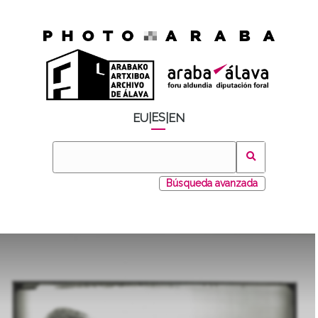
ES
EU
|
|
EN
Búsqueda avanzada