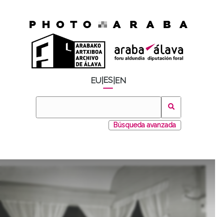
ES
EU
|
|
EN
Búsqueda avanzada