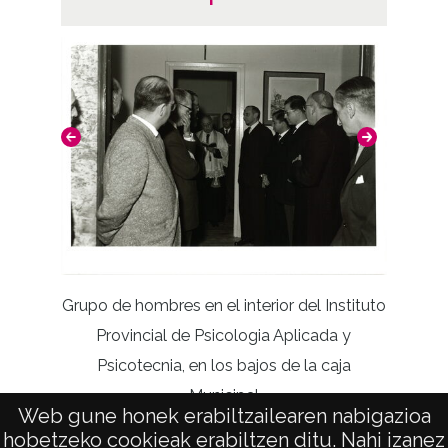
Perspe
Grupo de hombres en el interior del Instituto
Provincial de Psicologia Aplicada y
Psicotecnia, en los bajos de la caja
Municipal
Web gune honek erabiltzailearen nabigazioa
hobetzeko cookieak erabiltzen ditu. Nahi izanez