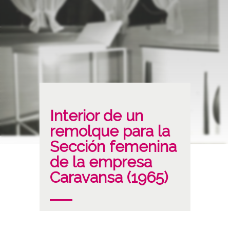
Interior de un
remolque para la
Sección femenina
de la empresa
Caravansa (1965)