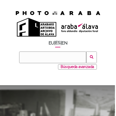
ES
EU
|
|
EN
Búsqueda avanzada