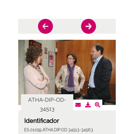
ATHA-DIP-OD-
AT
34513
Identificador
ES.01059.ATHA.DIP.OD.34513-34563