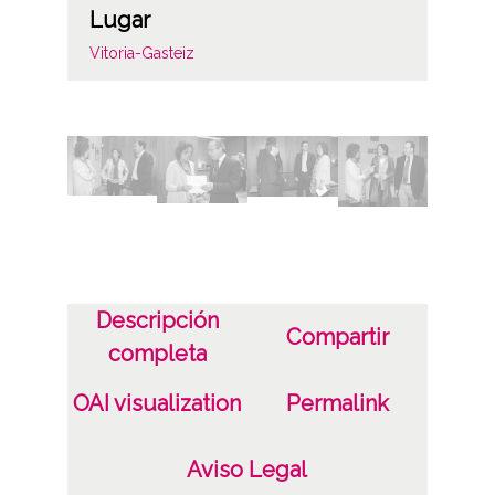
Lugar
Vitoria-Gasteiz
Licencia de las imágenes
CC BY-NC-SA 4.0
Identificador
ES.01059.ATHA.DIP.OD.34513-34563
Descripción
Compartir
completa
OAI visualization
Permalink
Aviso Legal