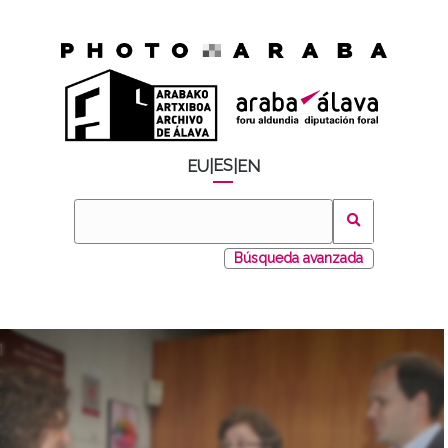
ES
EU
|
|
EN
Búsqueda avanzada