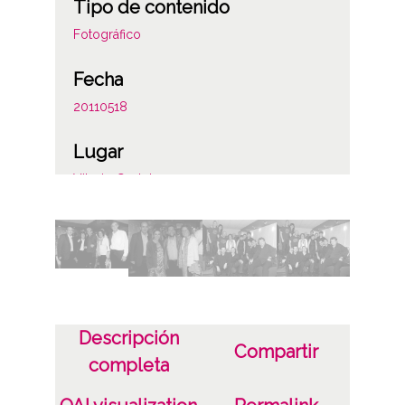
Tipo de contenido
Fotográfico
Fecha
20110518
Lugar
Vitoria-Gasteiz
Licencia de las imágenes
CC BY-NC-SA 4.0
Identificador
ES.01059.ATHA.DIP.OD.34409-34424
Descripción
Compartir
completa