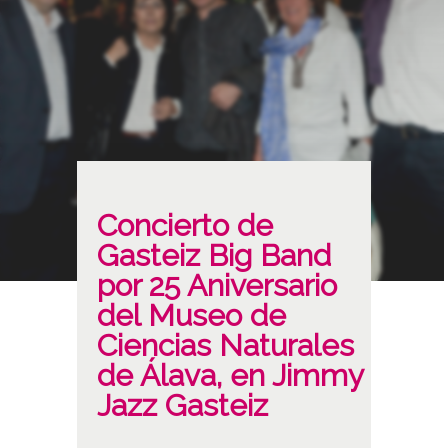
Concierto de
Gasteiz Big Band
por 25 Aniversario
del Museo de
Ciencias Naturales
de Álava, en Jimmy
Jazz Gasteiz