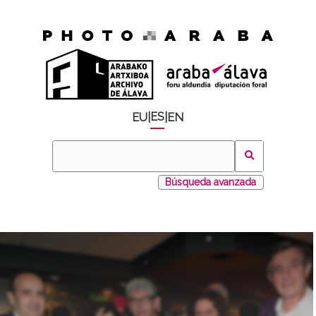
ES
EU
|
|
EN
Búsqueda avanzada