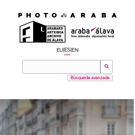
ES
EU
|
|
EN
Búsqueda avanzada