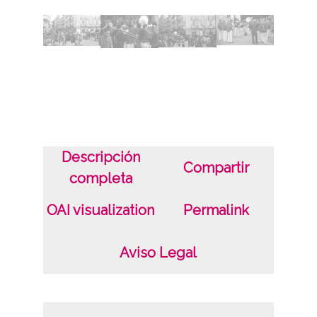
Identificador
ES.01059.ATHA.DIP.OD.33103-33183
Descripción
Compartir
completa
OAI visualization
Permalink
Aviso Legal