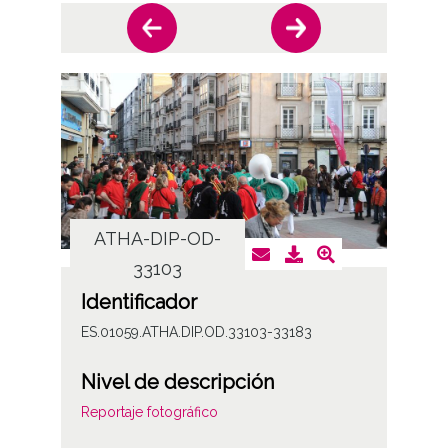
ATHA-DIP-OD-
AT
33103
Identificador
ES.01059.ATHA.DIP.OD.33103-33183
Nivel de descripción
Reportaje fotográfico