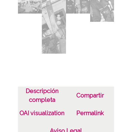
CC BY-NC-SA 4.0
Identificador
ES.01059.ATHA.DIP.OD.32928-33102
Descripción
Compartir
completa
OAI visualization
Permalink
Aviso Legal