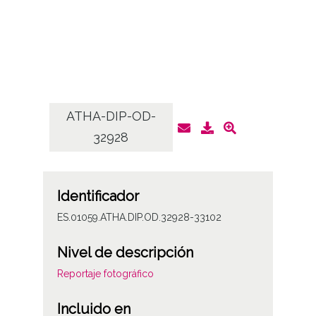
ATHA-DIP-OD-
AT
32928
Identificador
ES.01059.ATHA.DIP.OD.32928-33102
Nivel de descripción
Reportaje fotográfico
Incluido en