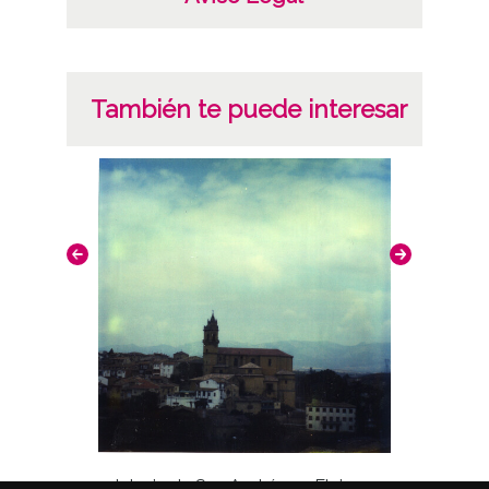
También te puede interesar
Iglesia de San Andrés en Elciego
Sucu