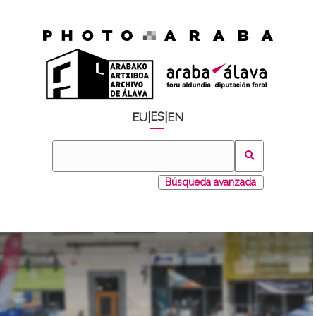
ES
EU
|
|
EN
Búsqueda avanzada