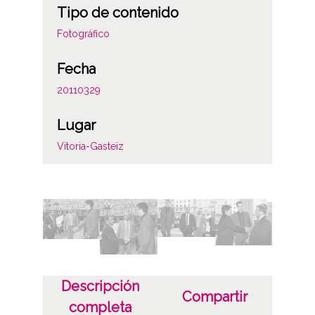
Tipo de contenido
Fotográfico
Fecha
20110329
Lugar
Vitoria-Gasteiz
Licencia de las imágenes
CC BY-NC-SA 4.0
Identificador
ES.01059.ATHA.DIP.OD.32500-32525
Descripción
Compartir
completa