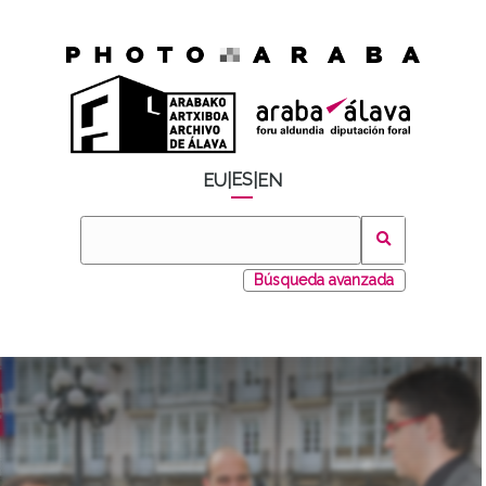
ES
EU
|
|
EN
Búsqueda avanzada