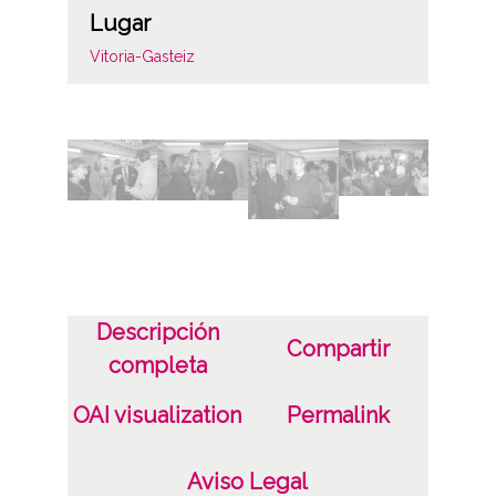
Lugar
Vitoria-Gasteiz
Licencia de las imágenes
CC BY-NC-SA 4.0
Identificador
ES.01059.ATHA.DIP.OD.30288-30346
Descripción
Compartir
completa
OAI visualization
Permalink
Aviso Legal