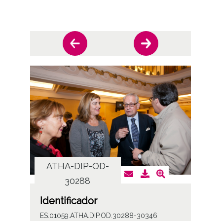
ATHA-DIP-OD-
AT
30288
Identificador
ES.01059.ATHA.DIP.OD.30288-30346