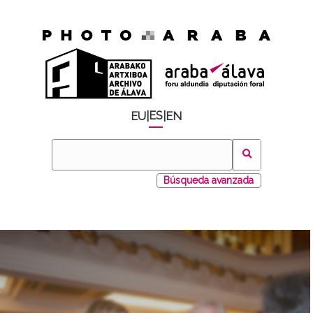
ES
EU
|
|
EN
Búsqueda avanzada