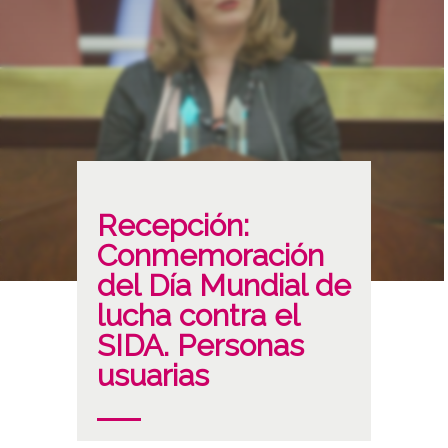
Recepción:
Conmemoración
del Día Mundial de
lucha contra el
SIDA. Personas
usuarias