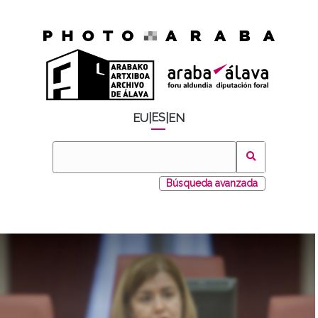
ES
EU
|
|
EN
Búsqueda avanzada