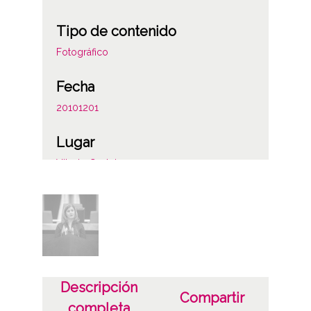
Tipo de contenido
Fotográfico
Fecha
20101201
Lugar
Vitoria-Gasteiz
Licencia de las imágenes
CC BY-NC-SA 4.0
Identificador
ES.01059.ATHA.DIP.OD.30273-30287
Descripción
Compartir
completa