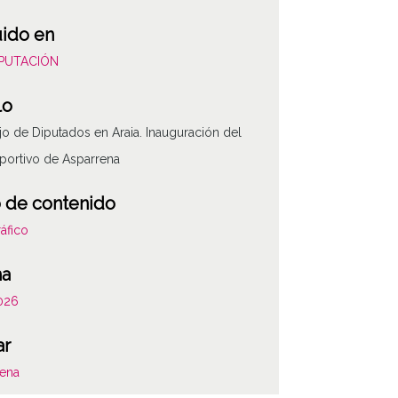
uido en
DIPUTACIÓN
lo
o de Diputados en Araia. Inauguración del
portivo de Asparrena
 de contenido
áfico
ha
026
ar
ATHA-DIP-OD-2
rena