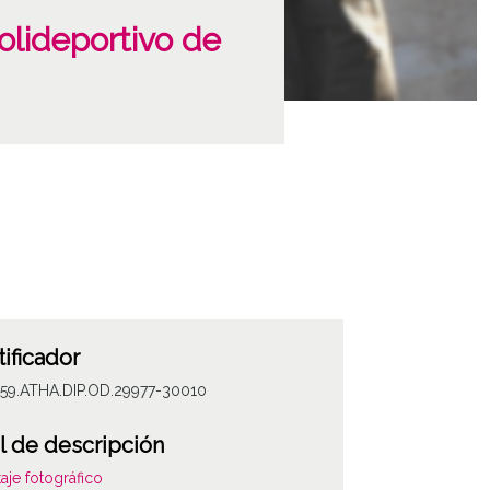
olideportivo de
tificador
059.ATHA.DIP.OD.29977-30010
l de descripción
aje fotográfico