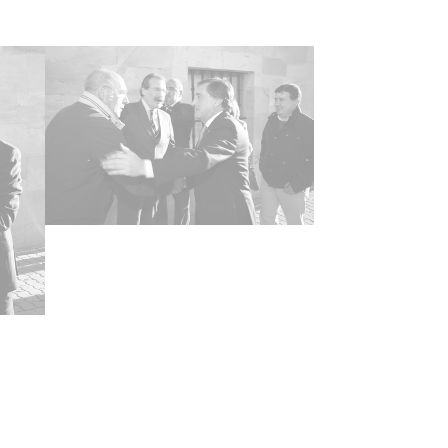
ncia de las imágenes
-NC-SA 4.0
tificador
059.ATHA.DIP.OD.29977-30010