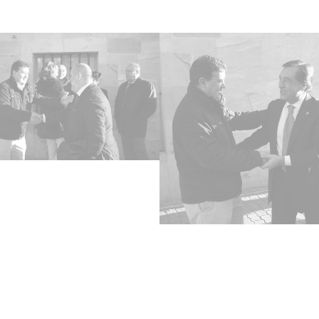
Lice
CC BY
Iden
ES.01