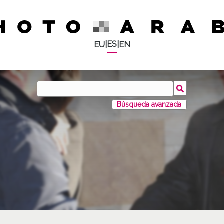
ES
EU
|
|
EN
Búsqueda avanzada