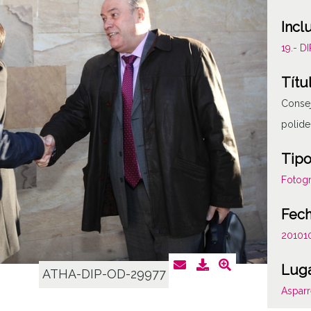
Incl
19.- 
Títu
Consej
polide
Tipo
Fotogr
Fec
20101
Lug
ATHA-DIP-OD-29977
Aspar