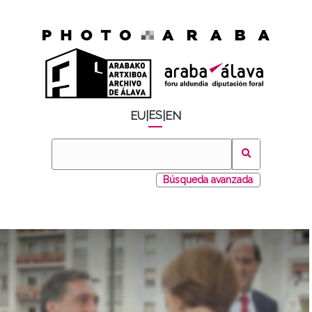
ES
EU
|
|
EN
Búsqueda avanzada