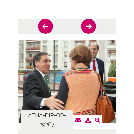
ATHA-DIP-OD-
AT
29267