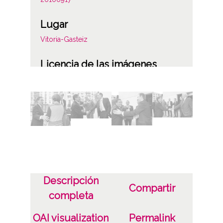
Lugar
Vitoria-Gasteiz
Licencia de las imágenes
CC BY-NC-SA 4.0
Identificador
ES.01059.ATHA.DIP.OD.29267-29334
Descripción
Compartir
completa
OAI visualization
Permalink