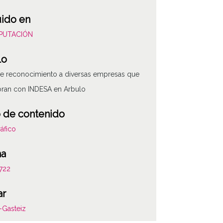
uido en
DIPUTACIÓN
lo
e reconocimiento a diversas empresas que
oran con INDESA en Arbulo
 de contenido
áfico
ha
722
ar
ATHA-DIP-OD-2
a-Gasteiz