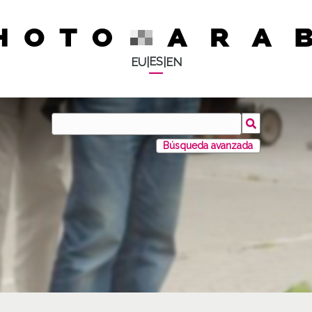
ES
EU
|
|
EN
Búsqueda avanzada