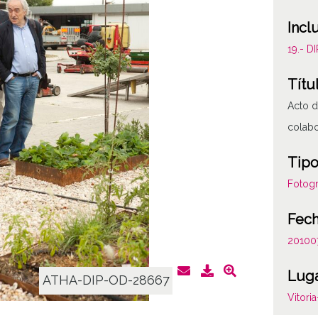
Incl
19.- 
Títu
Acto d
colab
Tipo
Fotogr
Fec
20100
Lug
ATHA-DIP-OD-28667
Vitori