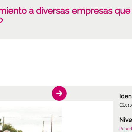
miento a diversas empresas que
o
Iden
ES.01
Nive
Report