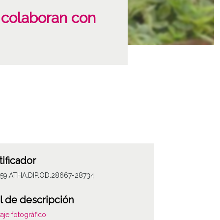
 colaboran con
tificador
059.ATHA.DIP.OD.28667-28734
l de descripción
aje fotográfico