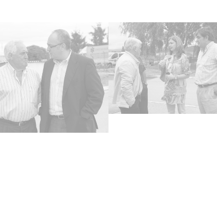
Lice
CC BY
Iden
ES.01