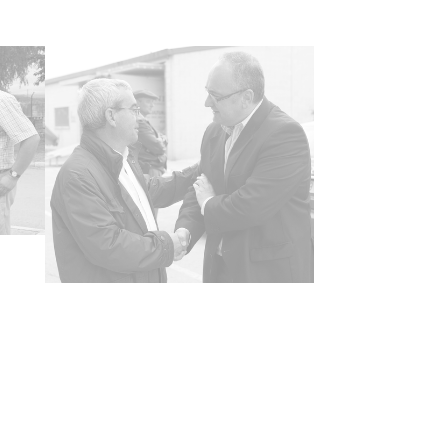
ncia de las imágenes
-NC-SA 4.0
tificador
059.ATHA.DIP.OD.28667-28734