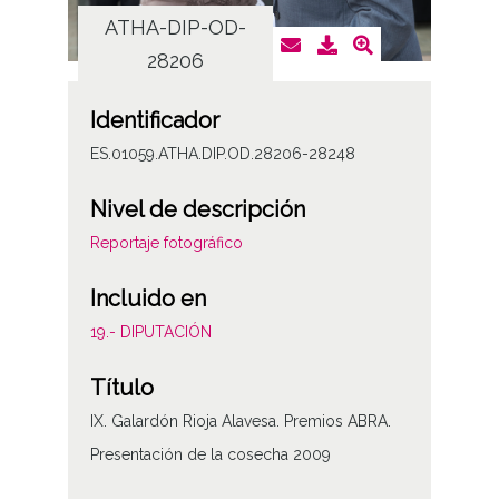
ATHA-DIP-OD-
AT
28206
Identificador
ES.01059.ATHA.DIP.OD.28206-28248
Nivel de descripción
Reportaje fotográfico
Incluido en
19.- DIPUTACIÓN
Título
IX. Galardón Rioja Alavesa. Premios ABRA.
Presentación de la cosecha 2009