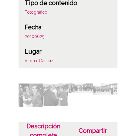
Tipo de contenido
Fotográfico
Fecha
20100629
Lugar
Vitoria-Gasteiz
Licencia de las imágenes
CC BY-NC-SA 4.0
Identificador
ES.01059.ATHA.DIP.OD.28206-28248
Descripción
Compartir
completa