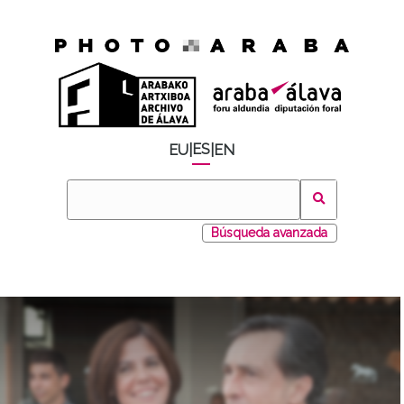
ES
EU
|
|
EN
Búsqueda avanzada