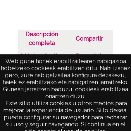
Descripción
Compartir
completa
OAI visualization
Permalink
Web gune honek erabiltzailearen nabigazioa
hobetzeko cookieak erabiltzen ditu. Nahi izanez
Aviso Legal
gero, zure nabigatzailea konfigura dezakezu,
haiek ez erabiltzeko eta nabigatzen jarraitzeko.
Gunean jarraitzen baduzu, cookieak erabiltzea
onartzen duzu.
AVISO LEGAL
Este sitio utiliza cookies u otros medios para
POLÍTICA DE PRIVACIDAD
mejorar la experiencia de usuario. Si lo desea,
puede configurar su navegador para rechazar
ACCESIBILIDAD
su uso y seguir navegando. Si continua en el
ATENCIÓN CIUDADANA