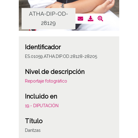
ATHA-DIP-OD-
AT
28129
Identificador
ES.01059.ATHA.DIP.OD.28128-28205
Nivel de descripción
Reportaje fotográfico
Incluido en
19.- DIPUTACIÓN
Título
Dantzas