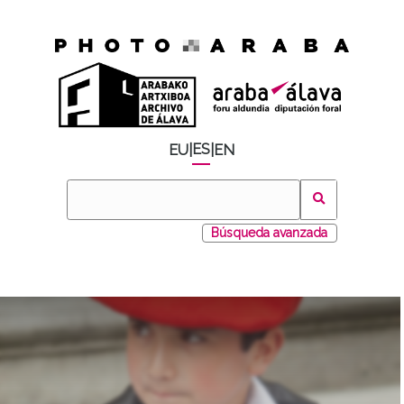
ES
EU
|
|
EN
Búsqueda avanzada