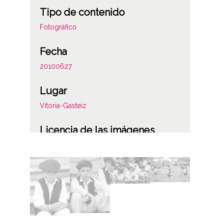
Tipo de contenido
Fotográfico
Fecha
20100627
Lugar
Vitoria-Gasteiz
Licencia de las imágenes
CC BY-NC-SA 4.0
Identificador
ES.01059.ATHA.DIP.OD.28128-28205