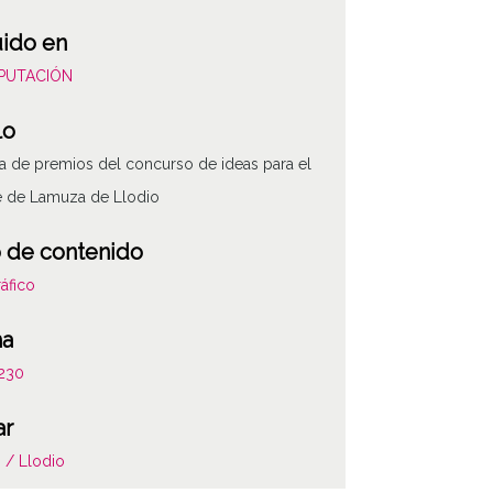
uido en
DIPUTACIÓN
lo
a de premios del concurso de ideas para el
e de Lamuza de Llodio
 de contenido
áfico
ha
230
ar
ATHA-DIP-OD-
 / Llodio