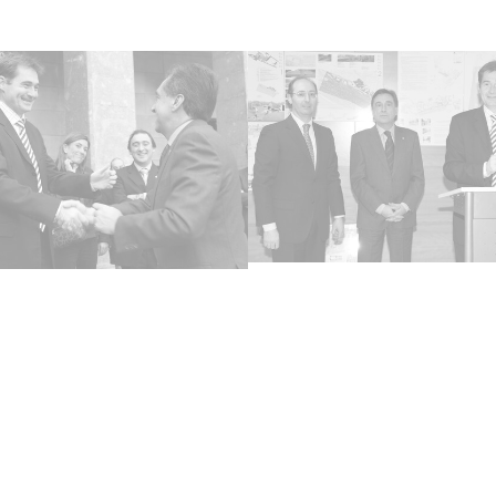
Lice
CC BY