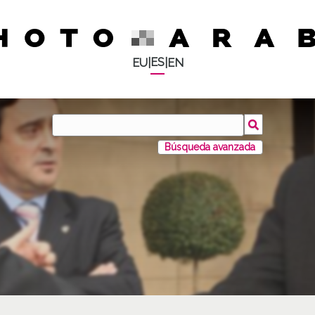
ES
EU
|
|
EN
Búsqueda avanzada