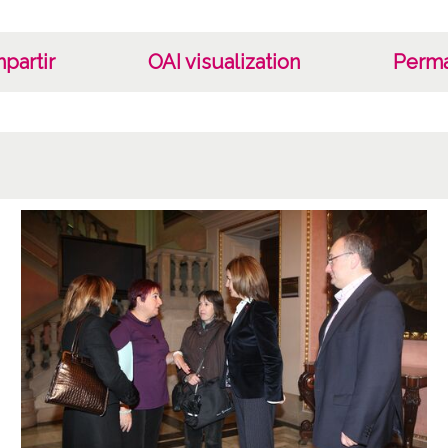
partir
OAI visualization
Perma