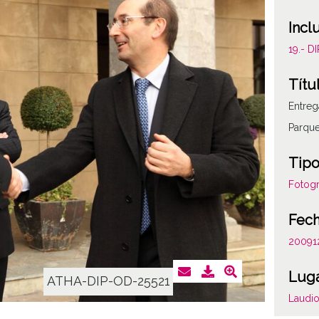
Incl
19.- 
Títu
Entreg
Parqu
Tipo
Fotogr
Fec
20091
Lug
ATHA-DIP-OD-25521
Laudio