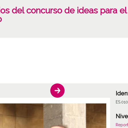
os del concurso de ideas para e
o
Iden
ES.010
Nive
Report